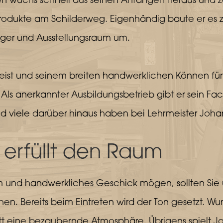
 wuchs schnell aus seinen Anfängen heraus und ze
he Produkte am Schilderweg. Eigenhändig baute er 
ager und Ausstellungsraum um.
eist und seinem breiten handwerklichen Können fü
ls anerkannter Ausbildungsbetrieb gibt er sein Fa
 und viele darüber hinaus haben bei Lehrmeister Joh
 erfüllt den Raum
 und handwerkliches Geschick mögen, sollten Sie 
n. Bereits beim Eintreten wird der Ton gesetzt. Wun
t eine bezaubernde Atmosphäre. Übrigens spielt Jo