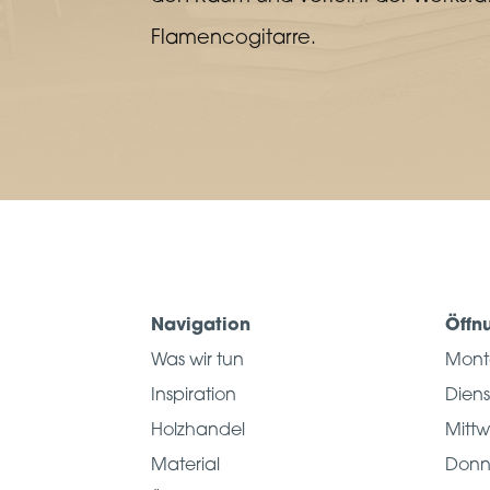
Flamencogitarre.
Navigation
Öffn
Was wir tun
Mon
Inspiration
Dien
Holzhandel
Mitt
Material
Donn