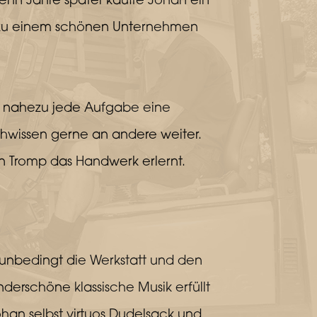
hn Jahre später kaufte Johan ein
es zu einem schönen Unternehmen
r nahezu jede Aufgabe eine
chwissen gerne an andere weiter.
an Tromp das Handwerk erlernt.
unbedingt die Werkstatt und den
derschöne klassische Musik erfüllt
han selbst virtuos Dudelsack und