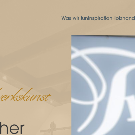
Was wir tun
Inspiration
Holzhand
erkskunst
her